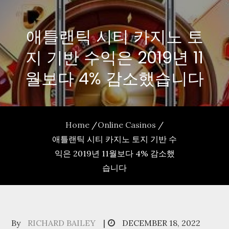
애틀랜틱 시티 카지노 토
지 기반 수익은 2019년 11
월보다 4% 감소했습니다
Home
Online Casinos
애틀랜틱 시티 카지노 토지 기반 수
익은 2019년 11월보다 4% 감소했
습니다
Posted
By
RICHARD BAILEY
DECEMBER 18, 2022