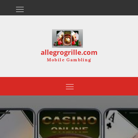
Skip
to
content
allegrogrille.com
Mobile Gambling