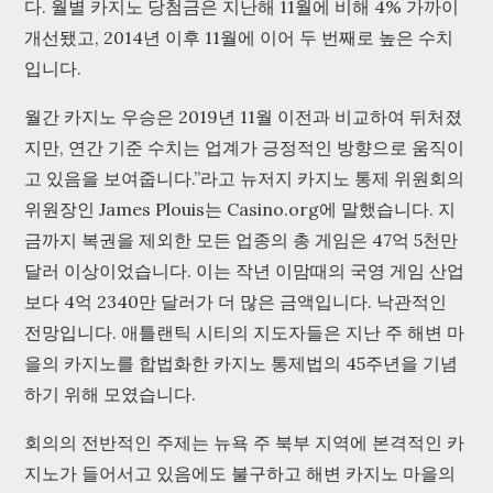
다. 월별 카지노 당첨금은 지난해 11월에 비해 4% 가까이
개선됐고, 2014년 이후 11월에 이어 두 번째로 높은 수치
입니다.
월간 카지노 우승은 2019년 11월 이전과 비교하여 뒤처졌
지만, 연간 기준 수치는 업계가 긍정적인 방향으로 움직이
고 있음을 보여줍니다.”라고 뉴저지 카지노 통제 위원회의
위원장인 James Plouis는 Casino.org에 말했습니다. 지
금까지 복권을 제외한 모든 업종의 총 게임은 47억 5천만
달러 이상이었습니다. 이는 작년 이맘때의 국영 게임 산업
보다 4억 2340만 달러가 더 많은 금액입니다. 낙관적인
전망입니다. 애틀랜틱 시티의 지도자들은 지난 주 해변 마
을의 카지노를 합법화한 카지노 통제법의 45주년을 기념
하기 위해 모였습니다.
회의의 전반적인 주제는 뉴욕 주 북부 지역에 본격적인 카
지노가 들어서고 있음에도 불구하고 해변 카지노 마을의